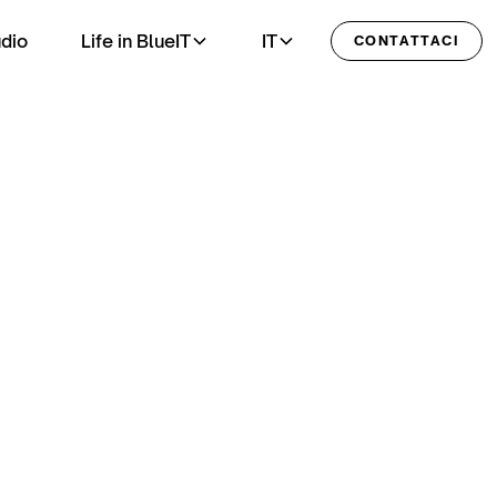
udio
Life in BlueIT
IT
CONTATTACI
vizio