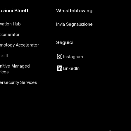
uzioni BlueIT
Whistleblowing
vation Hub
Invia Segnalazione
ccelerator
Seguici
hnology Accelerator
izi IT
Instagram
nitive Managed
LinkedIn
vices
rsecurity Services