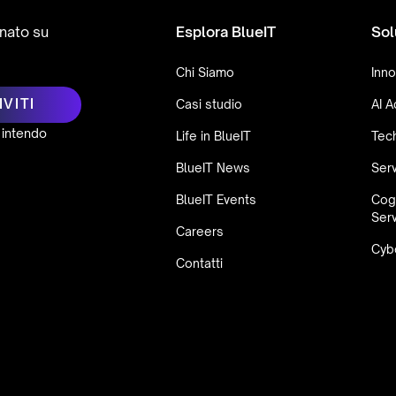
rnato su
Esplora BlueIT
Sol
Chi Siamo
Inno
Casi studio
AI A
 intendo
Life in BlueIT
Tec
BlueIT News
Serv
BlueIT Events
Cog
Ser
Careers
Cybe
Contatti