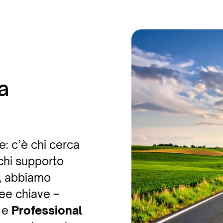
la
: c’è chi cerca
 chi supporto
o, abbiamo
ree chiave –
e
Professional