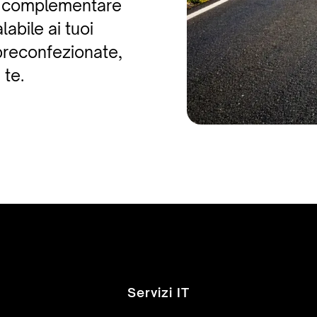
a complementare
abile ai tuoi
 preconfezionate,
 te.
Servizi IT