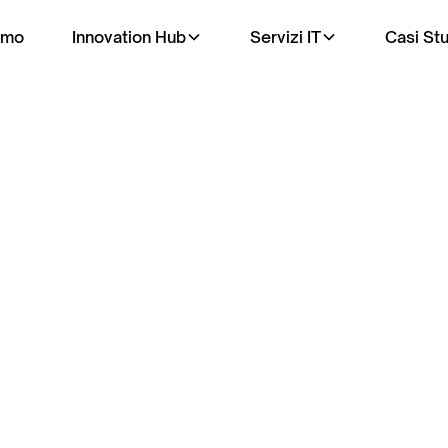
amo
Innovation Hub
Servizi IT
Casi St
Servizi IT
igitale al tuo ser