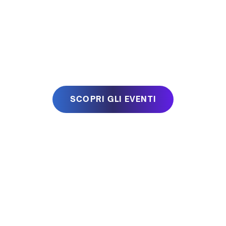
In BlueIT crediamo che il lavoro sia, prima di tutto,
un’Esperienza Umana.
ENTRA IN BLUEIT
SCOPRI GLI EVENTI