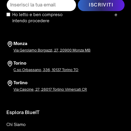
Ho letto e ben compreso
l’informativa sulla privacy
e
intendo procedere
Monza
Via Gerolamo Borgazzi, 27, 20900 Monza MB
Torino
C.so Orbassano, 336, 10137 Torino TO
Torlino
Via Cascine, 27, 26017 Torlino Vimercati CR
Esplora BlueIT
Chi Siamo