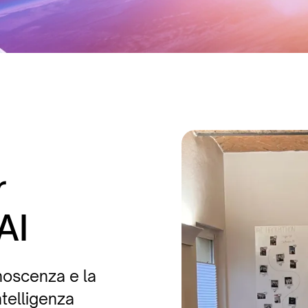
r
AI
noscenza e la
ntelligenza