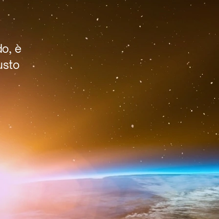
do, è
usto