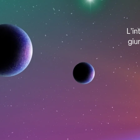
L’in
giu