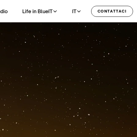
udio
Life in BlueIT
IT
CONTATTACI