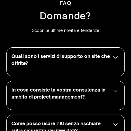
FAQ
Domande?
Scopri le ultime novità e tendenze
Quali sono i servizi di supporto on site che
offrite?
Offriamo supporto on site personalizzato
per aiutare le aziende a gestire e
In cosa consiste la vostra consulenza in
coordinare i loro progetti direttamente
ambito di project management?
presso le loro sedi. Questo include
assistenza nella pianificazione,
La nostra consulenza in project
monitoraggio delle attività, gestione delle
management comprende l'analisi delle
Come posso usare l’AI senza rischiare
risorse e risoluzione di eventuali
esigenze del cliente, la definizione di piani
sulla sicurezza dei miei dati?