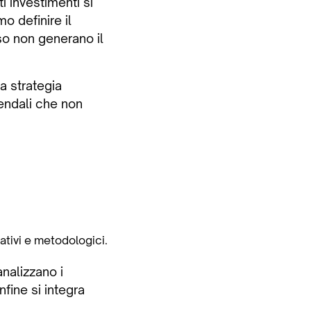
i investimenti si
o definire il
so non generano il
a strategia
endali che non
ativi e metodologici.
nalizzano i
nfine si integra