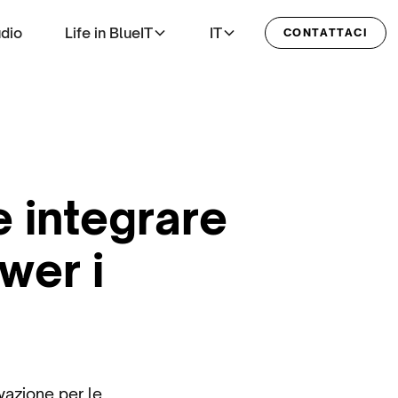
udio
Life in BlueIT
IT
CONTATTACI
e integrare
ower i
ovazione per le