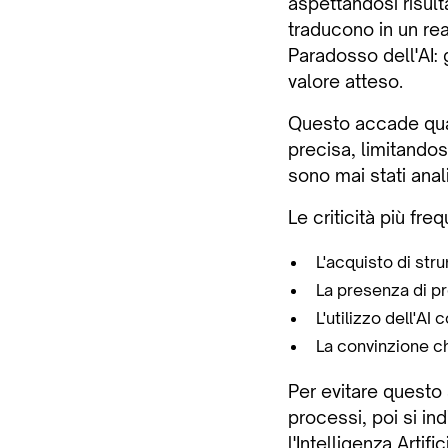
aspettandosi risult
traducono in un rea
Paradosso dell'AI: 
valore atteso.
Questo accade quand
precisa, limitando
sono mai stati anali
Le criticità più fre
L'acquisto di str
La presenza di p
L'utilizzo dell'A
La convinzione ch
Per evitare questo
processi, poi si in
l'Intelligenza Artifi