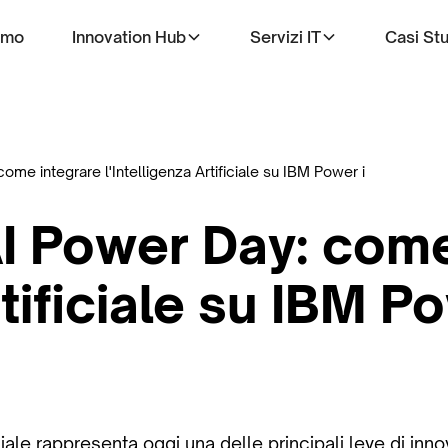
amo
Innovation Hub
Servizi IT
Casi St
ome integrare l'Intelligenza Artificiale su IBM Power i
AI Power Day: com
rtificiale su IBM P
iciale rappresenta oggi una delle principali leve di inn