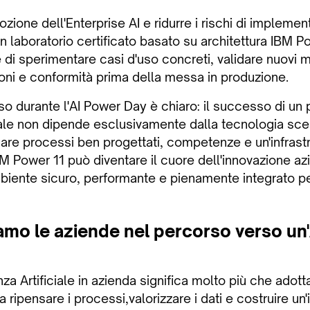
ozione dell'Enterprise AI e ridurre i rischi di impleme
un laboratorio certificato basato su architettura IBM 
i sperimentare casi d'uso concreti, validare nuovi mo
ioni e conformità prima della messa in produzione.
o durante l'AI Power Day è chiaro: il successo di un 
ciale non dipende esclusivamente dalla tecnologia sce
re processi ben progettati, competenze e un'infrastrut
M Power 11 può diventare il cuore dell'innovazione az
biente sicuro, performante e pienamente integrato pe
o le aziende nel percorso verso un'
enza Artificiale in azienda significa molto più che adot
a ripensare i processi,valorizzare i dati e costruire un'