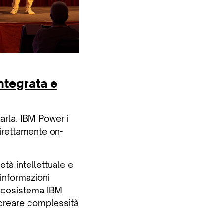
integrata e
arla. IBM Power i
direttamente on-
età intellettuale e
 informazioni
l'ecosistema IBM
 creare complessità