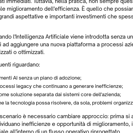
ati immediati. Tuttavia, nella pratica, non sempre quest
le miglioramento dell'efficienza. È quello che possiam
grandi aspettative e importanti investimenti che spes
o l'Intelligenza Artificiale viene introdotta senza un
si ad aggiungere una nuova piattaforma a processi azi
zzati o ottimizzati.
quenti riguardano:
umenti AI senza un piano di adozione;
rocessi legacy che continuano a generare inefficienze;
I come soluzione separata dai sistemi core dell'azienda;
e la tecnologia possa risolvere, da sola, problemi organizz
 scenario è necessario cambiare approccio: prima si a
dividuano inefficienze e opportunità di miglioramento, i
ciale all'interno di un flusso operativo riprogettato.