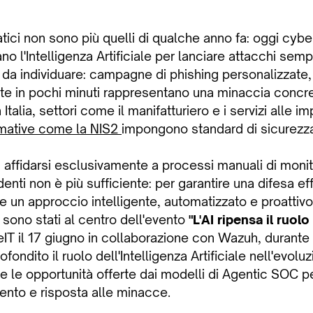
atici non sono più quelli di qualche anno fa: oggi cybe
o l'Intelligenza Artificiale per lanciare attacchi semp
cili da individuare: campagne di phishing personalizzate
tate in pochi minuti rappresentano una minaccia concr
Italia, settori come il manifatturiero e i servizi alle i
mative come la NIS2
impongono standard di sicurezz
, affidarsi esclusivamente a processi manuali di monit
denti non è più sufficiente: per garantire una difesa ef
 un approccio intelligente, automatizzato e proattivo
 sono stati al centro dell'evento
"L'AI ripensa il ruol
IT il 17 giugno in collaborazione con Wazuh, durante i
ondito il ruolo dell'Intelligenza Artificiale nell'evolu
 le opportunità offerte dai modelli di Agentic SOC pe
ento e risposta alle minacce.