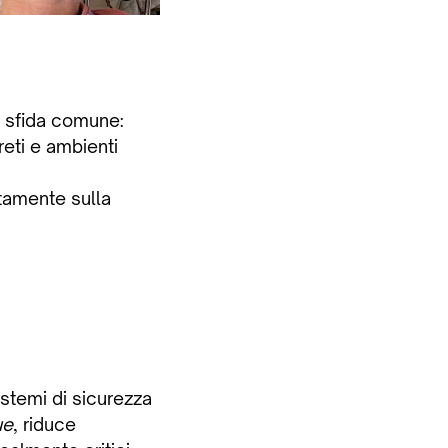
a sfida comune:
reti e ambienti
tamente sulla
istemi di sicurezza
ue
, riduce