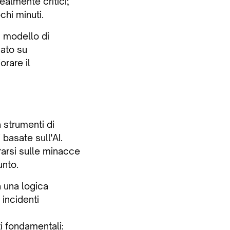
ealmente critici;
chi minuti.
 modello di
sato su
orare il
 strumenti di
basate sull'AI.
rarsi sulle minacce
unto.
a una logica
 incidenti
i fondamentali: