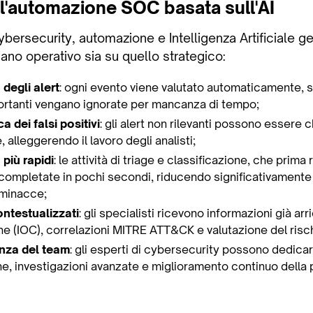
ll'automazione SOC basata sull'AI
cybersecurity, automazione e Intelligenza Artificiale g
iano operativo sia su quello strategico:
degli alert
: ogni evento viene valutato automaticamente, 
ortanti vengano ignorate per mancanza di tempo;
a dei falsi positivi
: gli alert non rilevanti possono essere c
alleggerendo il lavoro degli analisti;
 più rapidi
: le attività di triage e classificazione, che prim
mpletate in pochi secondi, riducendo significativamente l
 minacce;
ntestualizzati
: gli specialisti ricevono informazioni già arr
e (IOC), correlazioni MITRE ATT&CK e valutazione del risch
enza del team
: gli esperti di cybersecurity possono dedica
che, investigazioni avanzate e miglioramento continuo della