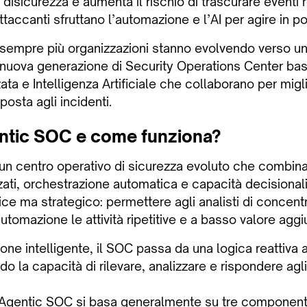
 disicurezza e aumenta il rischio di trascurare eventi r
ttaccanti sfruttano l’automazione e l’AI per agire in po
sempre più organizzazioni stanno evolvendo verso un
 nuova generazione di Security Operations Center ba
a e Intelligenza Artificiale che collaborano per migli
posta agli incidenti.
ntic SOC e come funziona?
n centro operativo di sicurezza evoluto che combina
ti, orchestrazione automatica e capacità decisionali 
ice ma strategico: permettere agli analisti di concent
automazione le attività ripetitive e a basso valore aggi
one intelligente, il SOC passa da una logica reattiva 
do la capacità di rilevare, analizzare e rispondere agli
un Agentic SOC si basa generalmente su tre component