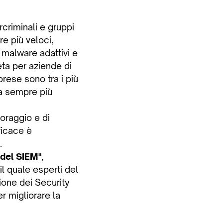
rcriminali e gruppi
re più veloci,
, malware adattivi e
eta per aziende di
mprese sono tra i più
a sempre più
oraggio e di
ficace è
.
o del SIEM"
,
l quale esperti del
zione dei Security
r migliorare la