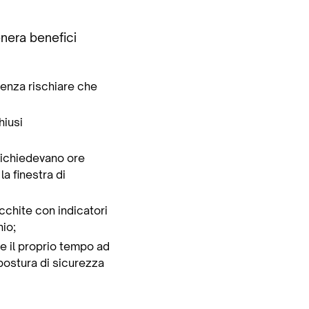
enera benefici
senza rischiare che
hiusi
a richiedevano ore
a finestra di
icchite con indicatori
io;
re il proprio tempo ad
 postura di sicurezza