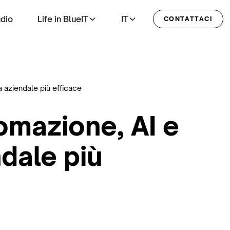
udio
Life in BlueIT
IT
CONTATTACI
a aziendale più efficace
tomazione, AI e
dale più