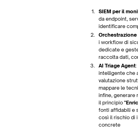
SIEM per il moni
da endpoint, serv
identificare com
Orchestrazione 
i workflow di sic
dedicate e geste
raccolta dati, co
AI Triage Agent
:
intelligente che 
valutazione strut
mappare le tecnic
infine, generare
il principio
"Enri
fonti affidabili 
così il rischio d
concrete