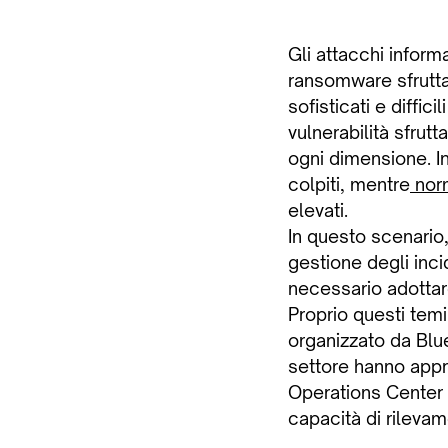
Gli attacchi inform
ransomware sfruttan
sofisticati e diffi
vulnerabilità sfrut
ogni dimensione. In 
colpiti, mentre
nor
elevati.
In questo scenario
gestione degli inci
necessario adottare
Proprio questi temi
organizzato da Blue
settore hanno approf
Operations Center e
capacità di rilevam