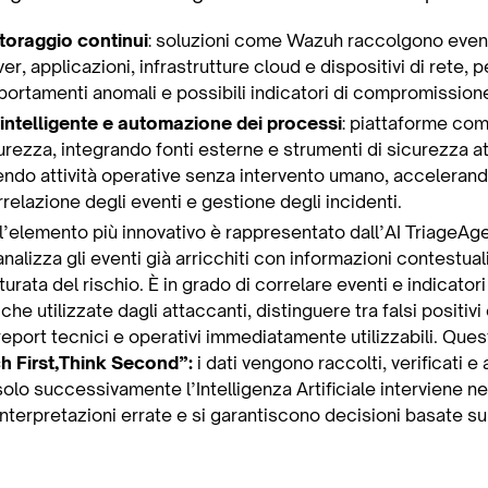
toraggio continui
: soluzioni come Wazuh raccolgono event
er, applicazioni, infrastrutture cloud e dispositivi di rete,
portamenti anomali e possibili indicatori di compromission
intelligente e automazione dei processi
: piattaforme co
urezza, integrando fonti esterne e strumenti di sicurezza a
ndo attività operative senza intervento umano, accelerando 
rrelazione degli eventi e gestione degli incidenti.
 l’elemento più innovativo è rappresentato dall’AI TriageAg
analizza gli eventi già arricchiti con informazioni contestual
turata del rischio. È in grado di correlare eventi e indicato
he utilizzate dagli attaccanti, distinguere tra falsi positivi
 report tecnici e operativi immediatamente utilizzabili. Qu
ch First,Think Second”:
i dati vengono raccolti, verificati e 
e solo successivamente l’Intelligenza Artificiale interviene ne
i interpretazioni errate e si garantiscono decisioni basate s