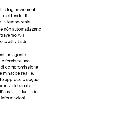
i e log provenienti
 permettendo di
e in tempo reale.
me n8n automatizzano
ttraverso API
le attività di
ent, un agente
i e fornisce una
ri di compromissione,
 e minacce reali e,
esto approccio segue
arricchiti tramite
ll’analisi, riducendo
u informazioni