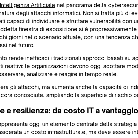
Intelligenza Artificiale
nel panorama della cybersecuri
ura degli attacchi informatici. Non si tratta più di eve
ti capaci di individuare e sfruttare vulnerabilità con 
ddetta finestra di esposizione si è progressivamente r
chi giorni nello scenario attuale, con una tendenza c
si nel futuro.
 rende inefficaci i tradizionali approcci basati su a
ti reattivi: le organizzazioni devono oggi adottare mode
osservare, analizzare e reagire in tempo reale.
era gli attacchi, ma aumenta anche la capacità di ind
ncora conosciute, ampliando la superficie di rischio p
 e resilienza: da costo IT a vantaggi
appresenta oggi un elemento centrale della strategia
siderata un costo infrastrutturale, ma deve essere i