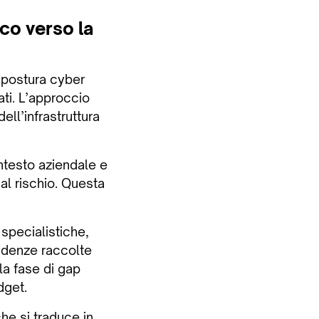
ico verso la
a postura cyber
ati. L’approccio
ell’infrastruttura
ontesto aziendale e
 al rischio. Questa
specialistiche,
evidenze raccolte
la fase di gap
dget.
he si traduce in