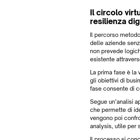
Il circolo vi
resilienza dig
Il percorso metodol
delle aziende senza
non prevede logiche
esistente attraver
La prima fase è la 
gli obiettivi di bu
fase consente di c
Segue un’analisi a
che permette di iden
vengono poi confron
analysis, utile per
Il processo si conc