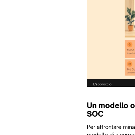
Un modello op
SOC
Per affrontare min
modello di sicurezz