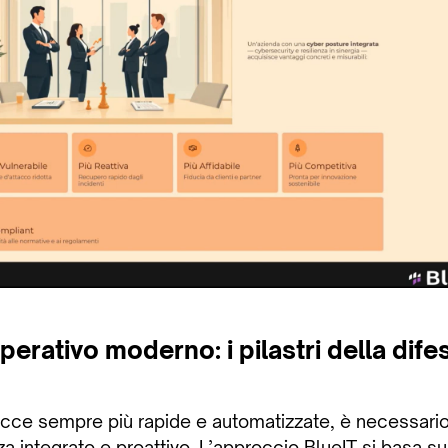
erativo moderno: i pilastri della difes
acce sempre più rapide e automatizzate, è necessario
a integrato e proattivo
. L’approccio BlueIT si basa su