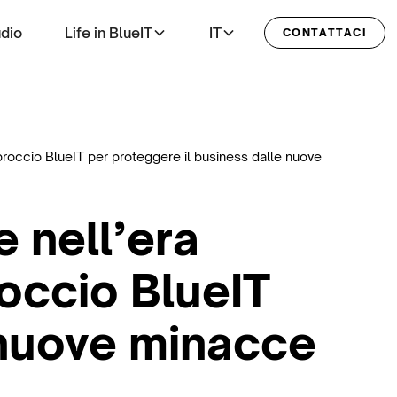
udio
Life in BlueIT
IT
CONTATTACI
’approccio BlueIT per proteggere il business dalle nuove
e nell’era
proccio BlueIT
 nuove minacce