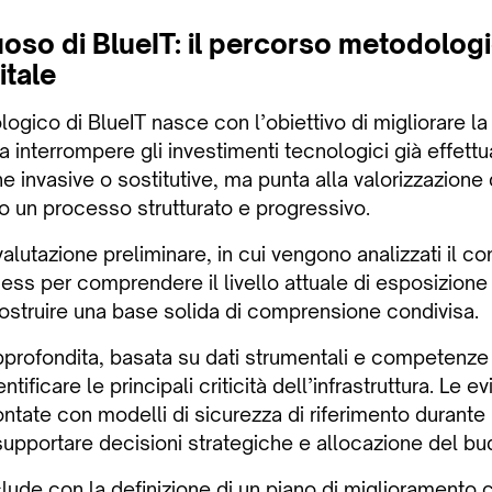
rtuoso di BlueIT: il percorso metodolog
itale
ogico di BlueIT nasce con l’obiettivo di migliorare l
 interrompere gli investimenti tecnologici già effettu
 invasive o sostitutive, ma punta alla valorizzazione d
so un processo strutturato e progressivo.
valutazione preliminare, in cui vengono analizzati il c
siness per comprendere il livello attuale di esposizione
ostruire una base solida di comprensione condivisa.
pprofondita, basata su dati strumentali e competenze 
tificare le principali criticità dell’infrastruttura. Le 
tate con modelli di sicurezza di riferimento durante 
 supportare decisioni strategiche e allocazione del bu
lude con la definizione di un piano di miglioramento c