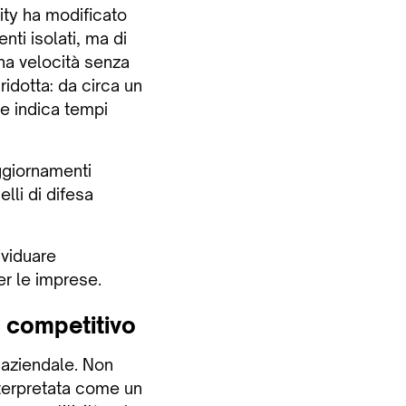
ty ha modificato
nti isolati, ma di
una velocità senza
idotta: da circa un
he indica tempi
ggiornamenti
lli di difesa
ividuare
er le imprese.
o competitivo
 aziendale. Non
nterpretata come un