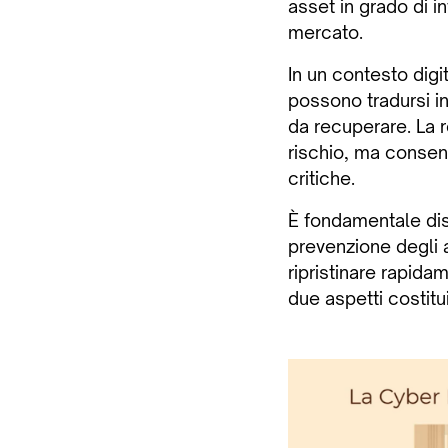
asset in grado di i
mercato.
In un contesto digi
possono tradursi in
da recuperare. La re
rischio, ma consent
critiche.
È fondamentale dist
prevenzione degli a
ripristinare rapida
due aspetti costit