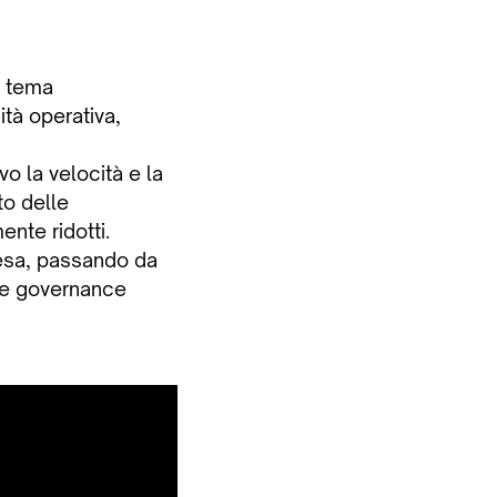
n tema
tà operativa,
vo la velocità e la
to delle
ente ridotti.
fesa, passando da
a e governance