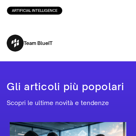
ARTIFICIAL INTELLIGENCE
Team BlueIT
Gli articoli più popolari
Scopri le ultime novità e tendenze