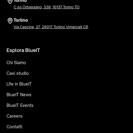
Torino
C.so Orbassano, 336, 10137 Torino TO
Torlino
Via Cascine, 27, 26017 Torlino Vimercati CR
Esplora BlueIT
Chi Siamo
Casi studio
Life in BlueIT
BlueIT News
BlueIT Events
Careers
Contatti